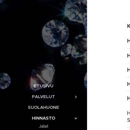
H
H
H
H
ETUSIVU
PALVELUT
H
SUOLAHUONE
H
HINNASTO
S
Jalat