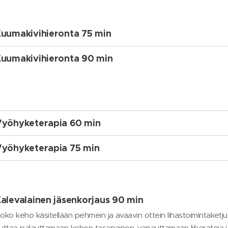
uumakivihieronta 75 min
uumakivihieronta 90 min
yöhyketerapia 60 min
yöhyketerapia 75 min
alevalainen jäsenkorjaus 90 min
oko keho käsitellään pehmein ja avaavin ottein lihastoimintaketj
uttaa palauttamaan kehon tasapainon, vapauttamaan liikeratoja 