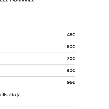
45€
60€
70€
80€
95€
tisaldo ja