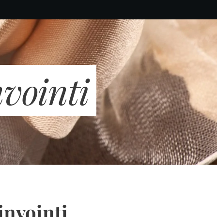
nvointi
invointi