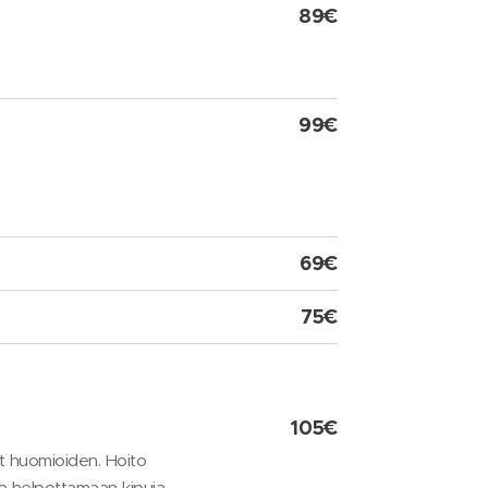
89€
99€
69€
75€
105€
ut huomioiden. Hoito
ja helpottamaan kipuja