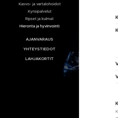
Kasvo- ja vartalohoidot
Kynsipalvelut
K
Ripset ja kulmat
Hieronta ja hyvinvointi
K
AJANVARAUS
YHTEYSTIEDOT
LAHJAKORTIT
V
V
K
K
a